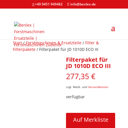
+49 9451 949482
info@benlex.de
Start
/
Forstmaschinen & Ersatzteile
/
Filter &
Filterpakete
/ Filterpaket für JD 1010D ECO III
Filterpaket für
JD 1010D ECO III
277,35
€
zzgl. MwSt. und
Versandkosten
verfügbar
Filterpaket
für
Auf Merkliste
JD