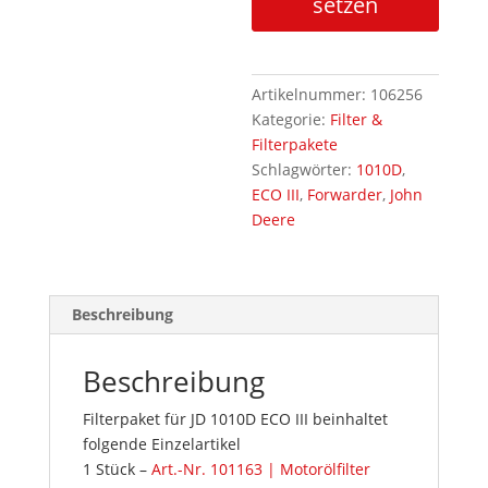
setzen
1010D
ECO
III
Menge
Artikelnummer:
106256
Kategorie:
Filter &
Filterpakete
Schlagwörter:
1010D
,
ECO III
,
Forwarder
,
John
Deere
Beschreibung
Beschreibung
Filterpaket für JD 1010D ECO III beinhaltet
folgende Einzelartikel
1 Stück –
Art.-Nr. 101163 | Motorölfilter