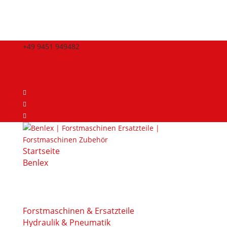
+49 9451 949482
info@benlex.de
Aktuelles
Stellenangebote
Merkliste
Benlex Forst
Benlex Hydraulik
YouTube
Startseite
Benlex
Forstmaschinen & Ersatzteile
Hydraulik & Pneumatik