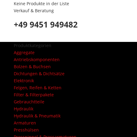
Keine Produkte in der Liste
Verkauf & Beratung
+49 9451 949482
Produktkategorien
Aggregate
Antriebskomponenten
Bolzen & Buchsen
Dichtungen & Dichtsätze
Elektronik
Felgen, Reifen & Ketten
Filter & Filterpakete
Gebrauchtteile
Hydraulik
Hydraulik & Pneumatik
Armaturen
Presshülsen
Pressnippel & Pressarmaturen