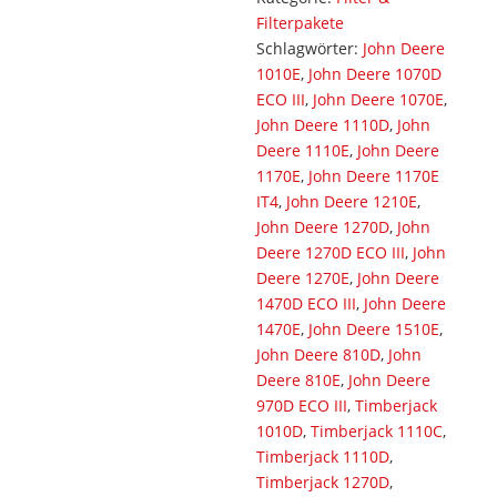
Filterpakete
Schlagwörter:
John Deere
1010E
,
John Deere 1070D
ECO III
,
John Deere 1070E
,
John Deere 1110D
,
John
Deere 1110E
,
John Deere
1170E
,
John Deere 1170E
IT4
,
John Deere 1210E
,
John Deere 1270D
,
John
Deere 1270D ECO III
,
John
Deere 1270E
,
John Deere
1470D ECO III
,
John Deere
1470E
,
John Deere 1510E
,
John Deere 810D
,
John
Deere 810E
,
John Deere
970D ECO III
,
Timberjack
1010D
,
Timberjack 1110C
,
Timberjack 1110D
,
Timberjack 1270D
,