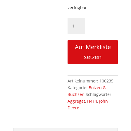
verfügbar
Standardbolzen
Walzenarmzylinder
kolbenstangenseitig
H414
Auf Merkliste
Menge
setzen
Artikelnummer:
100235
Kategorie:
Bolzen &
Buchsen
Schlagwörter:
Aggregat
,
H414
,
John
Deere