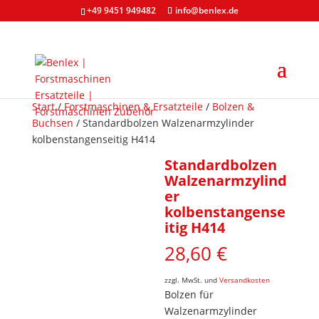
+49 9451 949482
info@benlex.de
Start
/
Forstmaschinen & Ersatzteile
/
Bolzen &
Buchsen
/ Standardbolzen Walzenarmzylinder
kolbenstangenseitig H414
Standardbolzen
Walzenarmzylind
er
kolbenstangense
itig H414
28,60
€
zzgl. MwSt. und
Versandkosten
Bolzen für
Walzenarmzylinder