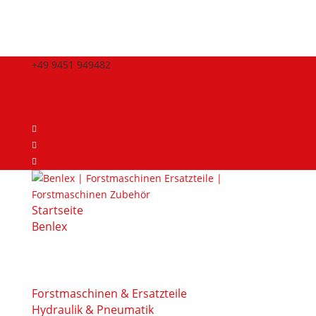
+49 9451 949482
info@benlex.de
Aktuelles
Stellenangebote
Merkliste
Benlex Forst
Benlex Hydraulik
YouTube
Startseite
Benlex
Forstmaschinen & Ersatzteile
Hydraulik & Pneumatik