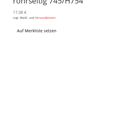
rohrseitig 745/H754
17,38
€
zzgl. MwSt. und
Versandkosten
Auf Merkliste setzen