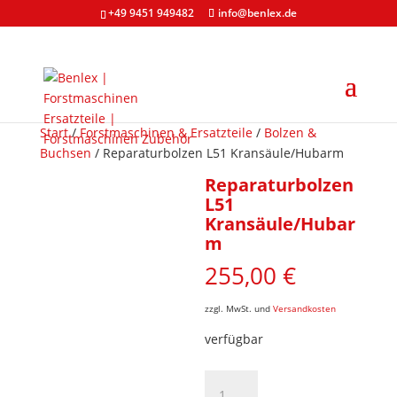
+49 9451 949482
info@benlex.de
Start
/
Forstmaschinen & Ersatzteile
/
Bolzen &
Buchsen
/ Reparaturbolzen L51 Kransäule/Hubarm
Reparaturbolzen
L51
Kransäule/Hubar
m
255,00
€
zzgl. MwSt. und
Versandkosten
verfügbar
Reparaturbolzen