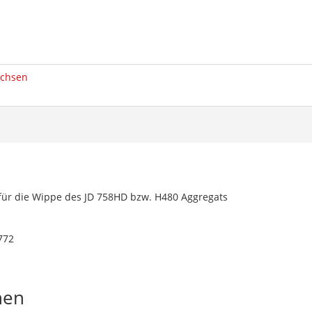
uchsen
für die Wippe des JD 758HD bzw. H480 Aggregats
772
nen