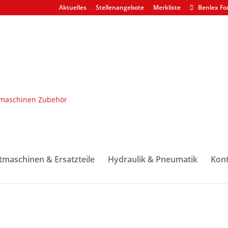
Aktuelles
Stellenangebote
Merkliste
Benlex Fo
 Buchsen
/ Reparaturbolzen komplett für Wippe 758HD/H480
lett für Wippe 758HD/H480
tmaschinen & Ersatzteile
Hydraulik & Pneumatik
Kont