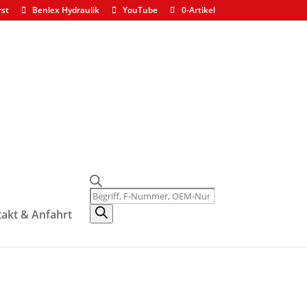
rst
Benlex Hydraulik
YouTube
0-Artikel
Products
search
akt & Anfahrt