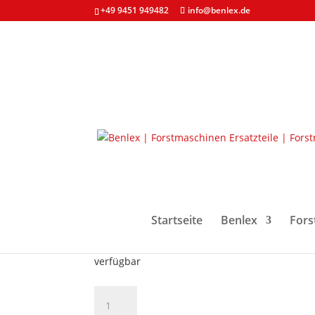
+49 9451 949482
info@benlex.de
Start
/
Forstmaschinen & Ersatzteile
/
Bolzen &
Reparaturbolzen komp
67,30
€
Startseite
Benlex
Fors
zzgl. MwSt. und
Versandkosten
verfügbar
Reparaturbolzen
komplett