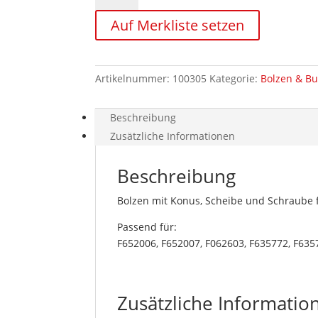
für
Auf Merkliste setzen
Wippe
758HD/H480
Menge
Artikelnummer:
100305
Kategorie:
Bolzen & B
Beschreibung
Zusätzliche Informationen
Beschreibung
Bolzen mit Konus, Scheibe und Schraube 
Passend für:
F652006, F652007, F062603, F635772, F635
Zusätzliche Informatio