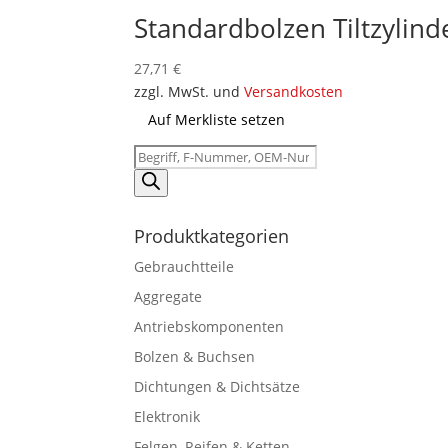
Standardbolzen Tiltzylin
27,71
€
zzgl. MwSt. und
Versandkosten
Auf Merkliste setzen
Products
search
Produktkategorien
Gebrauchtteile
Aggregate
Antriebskomponenten
Bolzen & Buchsen
Dichtungen & Dichtsätze
Elektronik
Felgen, Reifen & Ketten