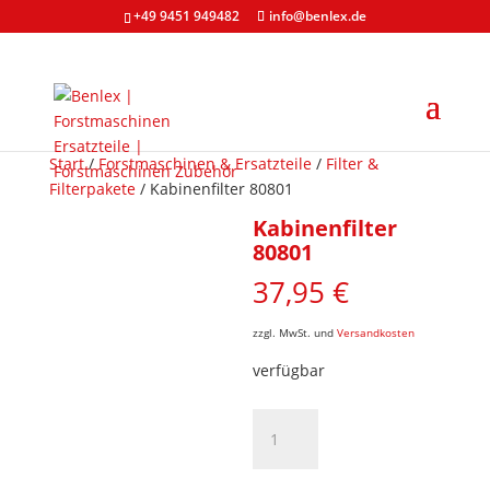
+49 9451 949482
info@benlex.de
Start
/
Forstmaschinen & Ersatzteile
/
Filter &
Filterpakete
/ Kabinenfilter 80801
Kabinenfilter
80801
37,95
€
zzgl. MwSt. und
Versandkosten
verfügbar
Kabinenfilter
80801
Menge