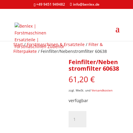
+49 9451 949482
info@benlex.de
Start
/
Forstmaschinen & Ersatzteile
/
Filter &
Filterpakete
/ Feinfilter/Nebenstromfilter 60638
Feinfilter/Neben
stromfilter 60638
61,20
€
zzgl. MwSt. und
Versandkosten
verfügbar
Feinfilter/Nebenstromfilter
60638
Menge