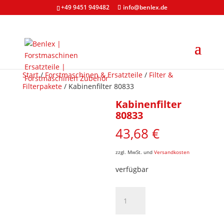
+49 9451 949482
info@benlex.de
Start
/
Forstmaschinen & Ersatzteile
/
Filter &
Filterpakete
/ Kabinenfilter 80833
Kabinenfilter
80833
43,68
€
zzgl. MwSt. und
Versandkosten
verfügbar
Kabinenfilter
80833
Menge