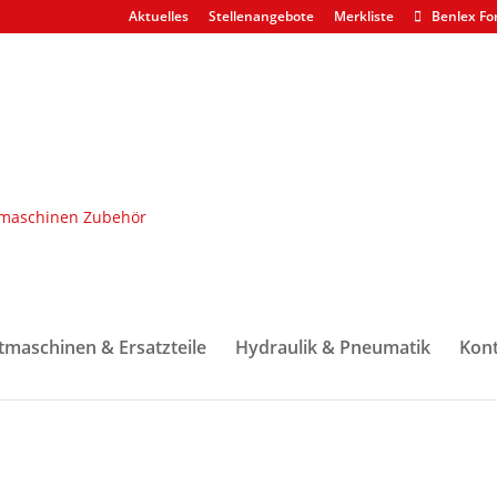
Aktuelles
Stellenangebote
Merkliste
Benlex Fo
 Buchsen
/ Standardbolzen Mittelgelenk oben z.B. JD 1010D/1110D
gelenk oben z.B. JD 1010D/1110
tmaschinen & Ersatzteile
Hydraulik & Pneumatik
Kont