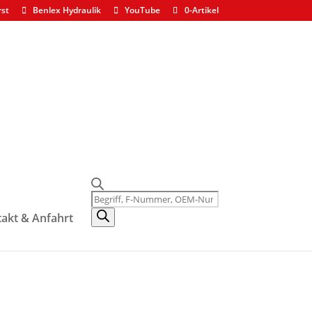
rst
Benlex Hydraulik
YouTube
0-Artikel
D
Products
search
akt & Anfahrt