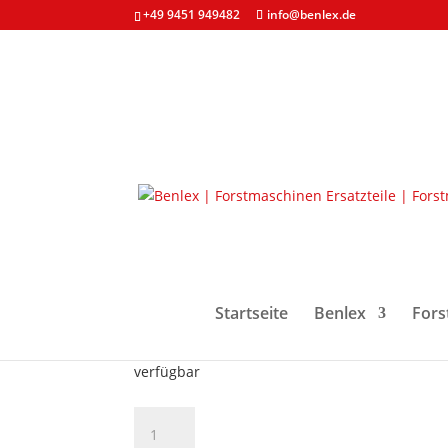
+49 9451 949482
info@benlex.de
Start
/
Forstmaschinen & Ersatzteile
/
Bolzen &
Standardbolzen Mittel
104,55
€
Startseite
Benlex
Fors
zzgl. MwSt. und
Versandkosten
verfügbar
Standardbolzen
Mittelgelenk