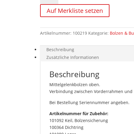
oben
Auf Merkliste setzen
z.B.
JD
1010D/1110D
Menge
Artikelnummer:
100219
Kategorie:
Bolzen & B
Beschreibung
Zusätzliche Informationen
Beschreibung
Mittelgelenkbolzen oben.
Verbindung zwischen Vorderrahmen und 
Bei Bestellung Seriennummer angeben.
Artikelnummer für Zubehör:
101092 Keil, Bolzensicherung
100364 Dichtring