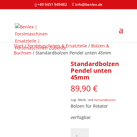
+49 9451 949482
info@benlex.de
Start
/
Forstmaschinen & Ersatzteile
/
Bolzen &
Buchsen
/ Standardbolzen Pendel unten 45mm
Standardbolzen
Pendel unten
45mm
89,90
€
zzgl. MwSt. und
Versandkosten
Bolzen für Rotator
verfügbar
Standardbolzen