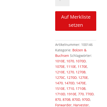
Pendel
unten
45mm
Auf Merkliste
Menge
setzen
Artikelnummer:
100146
Kategorie:
Bolzen &
Buchsen
Schlagwörter:
1010E
,
1070
,
1070D
,
1070E
,
1110E
,
1170E
,
1210E
,
1270
,
1270B
,
1270C
,
1270D
,
1270E
,
1470
,
1470D
,
1470E
,
1510E
,
1710
,
1710B
,
1710D
,
1910E
,
770
,
770D
,
870
,
870B
,
870D
,
970D
,
Forwarder
,
Harvester
,