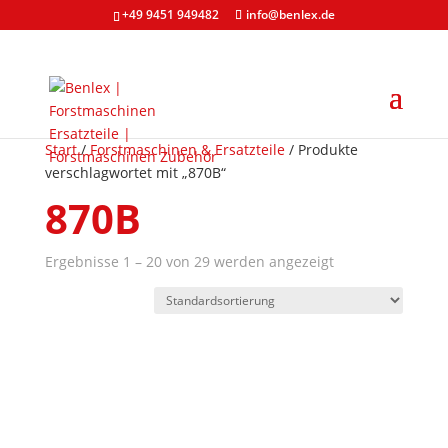
+49 9451 949482
info@benlex.de
Start
/
Forstmaschinen & Ersatzteile
/ Produkte
verschlagwortet mit „870B“
870B
Ergebnisse 1 – 20 von 29 werden angezeigt