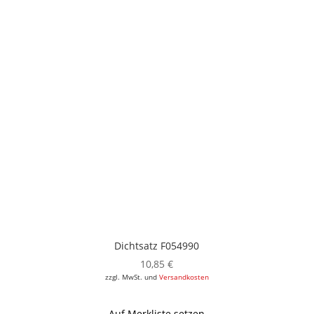
Dichtsatz F054990
10,85
€
zzgl. MwSt. und
Versandkosten
Auf Merkliste setzen