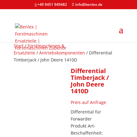
+49 9451 949482
info@benlex.de
Start
/
Forstmaschinen &
Ersatzteile
/
Antriebskomponenten
/ Differential
Timberjack / John Deere 1410D
Differential
Timberjack /
John Deere
1410D
Preis auf Anfrage
Differential für
Forwarder
Produkt Art-
Beschaffenheit: