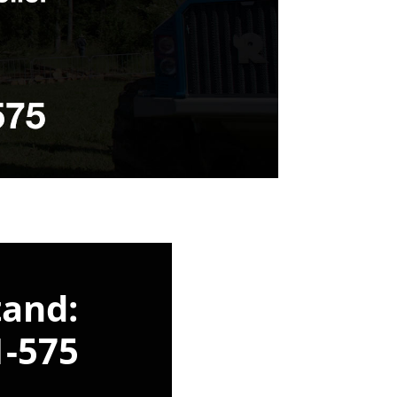
tand:
1-575