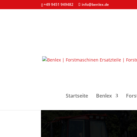
+49 9451 949482
info@benlex.de
Startseite
Benlex
Fors