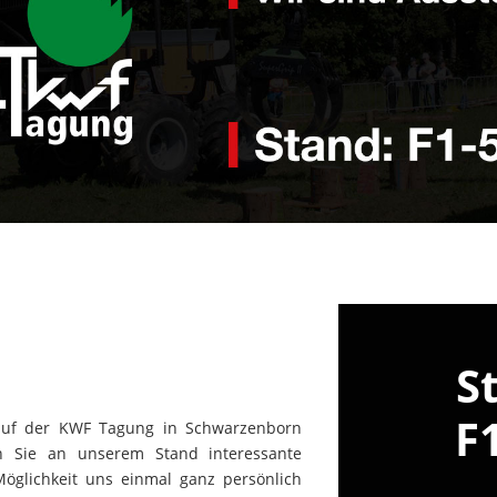
S
F
 auf der KWF Tagung in Schwarzenborn
en Sie an unserem Stand interessante
Möglichkeit uns einmal ganz persönlich