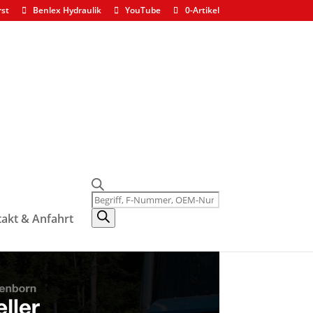
rst
Benlex Hydraulik
YouTube
0-Artikel
Products
search
akt & Anfahrt