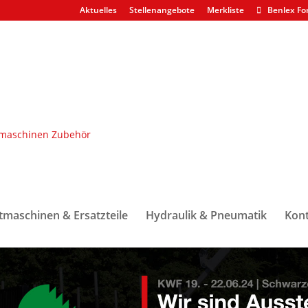
Aktuelles
Stellenangebote
Merkliste
Benlex Fo
Benlex als Aussteller auf der KWF-Tagung 2024
Vom 19. – 22.06.2024 in Schwarzenborn
tmaschinen & Ersatzteile
Hydraulik & Pneumatik
Kont