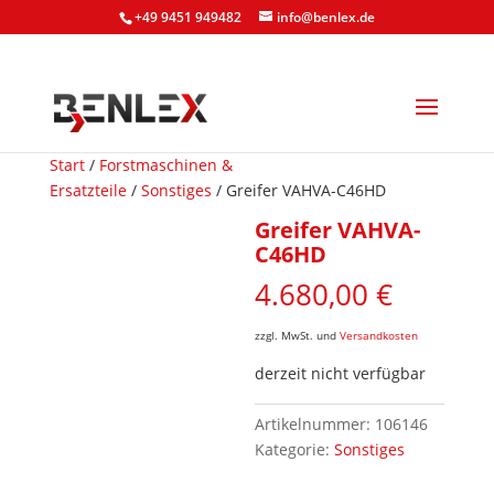
+49 9451 949482
info@benlex.de
Start
/
Forstmaschinen &
Ersatzteile
/
Sonstiges
/ Greifer VAHVA-C46HD
Greifer VAHVA-
C46HD
4.680,00
€
zzgl. MwSt. und
Versandkosten
derzeit nicht verfügbar
Artikelnummer:
106146
Kategorie:
Sonstiges