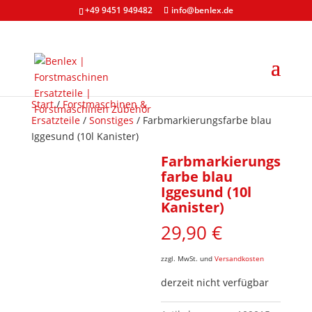
+49 9451 949482
info@benlex.de
Start
/
Forstmaschinen &
Ersatzteile
/
Sonstiges
/ Farbmarkierungsfarbe blau
Iggesund (10l Kanister)
Farbmarkierungs
farbe blau
Iggesund (10l
Kanister)
29,90
€
zzgl. MwSt. und
Versandkosten
derzeit nicht verfügbar