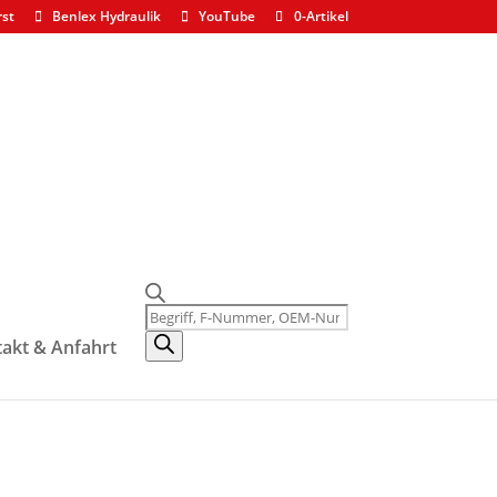
rst
Benlex Hydraulik
YouTube
0-Artikel
Products
search
akt & Anfahrt