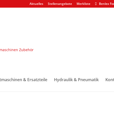
Aktuelles
Stellenangebote
Merkliste
Benlex Fo
 & Ketten
/ Harvesterkette Iggesund HarvX HX-93
tmaschinen & Ersatzteile
Hydraulik & Pneumatik
Kont