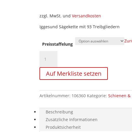
zzgl. MwSt. und
Versandkosten
Iggesund Sägekette mit 93 Treibgliedern
Zur
Preisstaffelung
Harvesterkette
Iggesund
HarvX
Auf Merkliste setzen
HX-
93
Menge
Artikelnummer:
106360
Kategorie:
Schienen & 
Beschreibung
Zusätzliche Informationen
Produktsicherheit