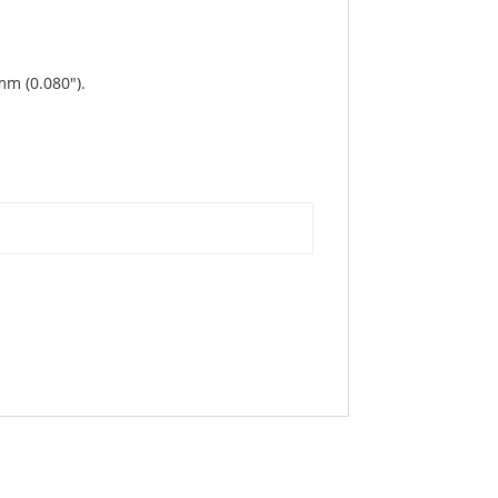
mm (0.080″).