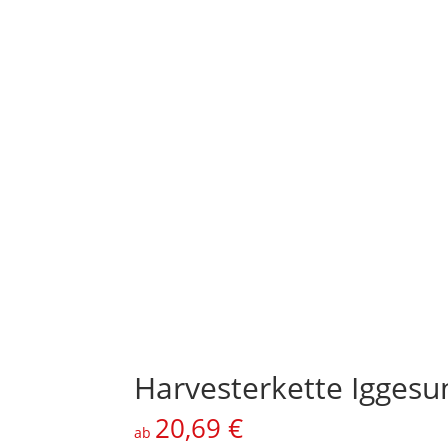
Harvesterkette Igges
20,69
€
ab