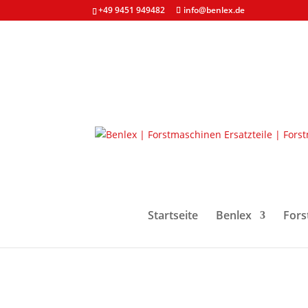
+49 9451 949482
info@benlex.de
Start
/
Forstmaschinen & Ersatzteile
/
Schienen
Startseite
Benlex
Fors