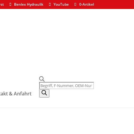
rst
Benlex Hydraulik
YouTube
0-Artikel
Products
search
akt & Anfahrt