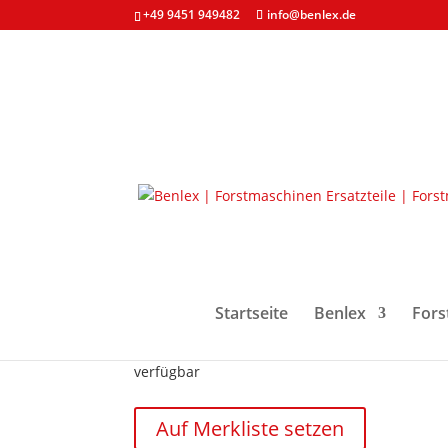
+49 9451 949482
info@benlex.de
Start
/
Forstmaschinen & Ersatzteile
/
Schienen
Harvesterkette Carlt
25,76
€
Startseite
Benlex
Fors
zzgl. MwSt. und
Versandkosten
verfügbar
Harvesterkette
Auf Merkliste setzen
Carlton