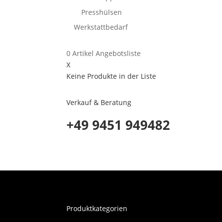
Presshülsen
Werkstattbedarf
0
Artikel
Angebotsliste
X
Keine Produkte in der Liste
Verkauf & Beratung
+49 9451 949482
Produktkategorien