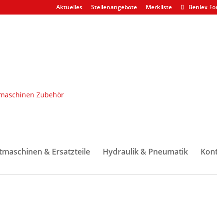
Aktuelles
Stellenangebote
Merkliste
Benlex Fo
 & Ketten
/ Harvesterkette Carlton B8HC-92EB
on B8HC-92EB
tmaschinen & Ersatzteile
Hydraulik & Pneumatik
Kont