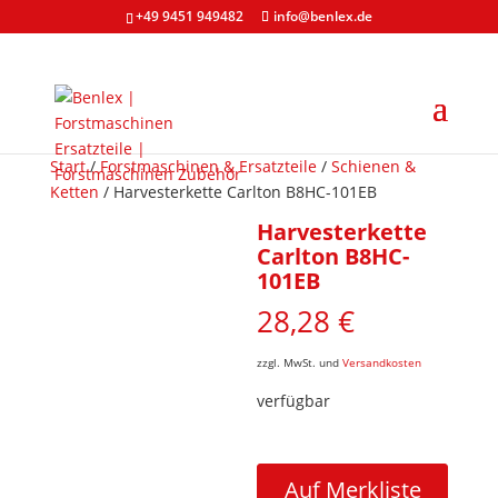
+49 9451 949482
info@benlex.de
Start
/
Forstmaschinen & Ersatzteile
/
Schienen &
Ketten
/ Harvesterkette Carlton B8HC-101EB
Harvesterkette
Carlton B8HC-
101EB
28,28
€
zzgl. MwSt. und
Versandkosten
verfügbar
Harvesterkette
Carlton
Auf Merkliste