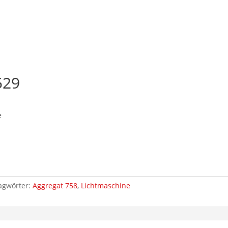
529
e
agwörter:
Aggregat 758
,
Lichtmaschine