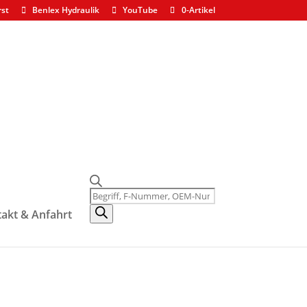
rst
Benlex Hydraulik
YouTube
0-Artikel
Products
search
akt & Anfahrt