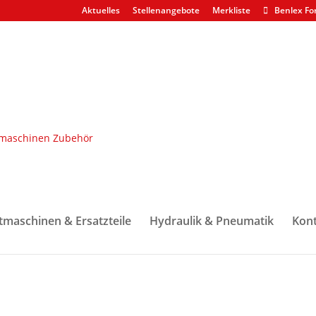
Aktuelles
Stellenangebote
Merkliste
Benlex Fo
ugelrollenlager F029529
tmaschinen & Ersatzteile
Hydraulik & Pneumatik
Kont