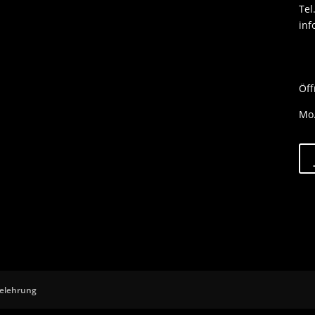
Tel
inf
Öff
Mo.
belehrung