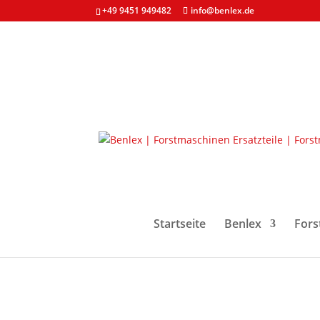
+49 9451 949482
info@benlex.de
Start
/
Forstmaschinen & Ersatzteile
/
Lager
/ K
Startseite
Benlex
Fors