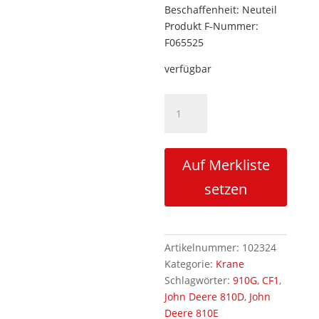
Beschaffenheit: Neuteil
Produkt F-Nummer:
F065525
verfügbar
Wälzlager
unten
für
JD
Auf Merkliste
CF1
Kransäule
setzen
Menge
Artikelnummer:
102324
Kategorie:
Krane
Schlagwörter:
910G
,
CF1
,
John Deere 810D
,
John
Deere 810E