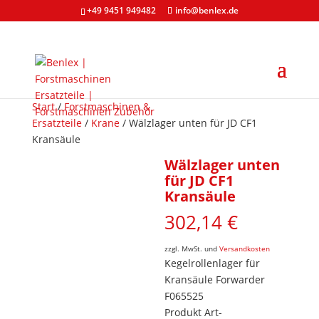
+49 9451 949482
info@benlex.de
Start
/
Forstmaschinen &
Ersatzteile
/
Krane
/ Wälzlager unten für JD CF1
Kransäule
Wälzlager unten
für JD CF1
Kransäule
302,14
€
zzgl. MwSt. und
Versandkosten
Kegelrollenlager für
Kransäule Forwarder
F065525
Produkt Art-