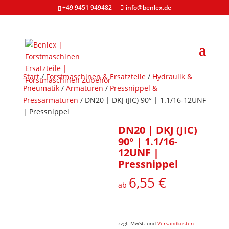
+49 9451 949482
info@benlex.de
Start
/
Forstmaschinen & Ersatzteile
/
Hydraulik &
Pneumatik
/
Armaturen
/
Pressnippel &
Pressarmaturen
/ DN20 | DKJ (JIC) 90° | 1.1/16-12UNF
| Pressnippel
DN20 | DKJ (JIC)
90° | 1.1/16-
12UNF |
Pressnippel
6,55
€
ab
zzgl. MwSt. und
Versandkosten