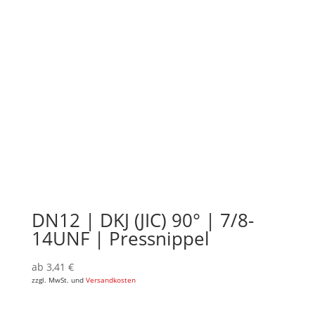
DN12 | DKJ (JIC) 90° | 7/8-
14UNF | Pressnippel
ab
3,41
€
zzgl. MwSt. und
Versandkosten