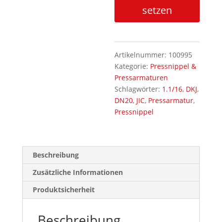
|
setzen
1.1/16-
12UNF
|
Pressnippel
Artikelnummer:
100995
Menge
Kategorie:
Pressnippel &
Pressarmaturen
Schlagwörter:
1.1/16
,
DKJ
,
DN20
,
JIC
,
Pressarmatur
,
Pressnippel
Beschreibung
Zusätzliche Informationen
Produktsicherheit
Beschreibung