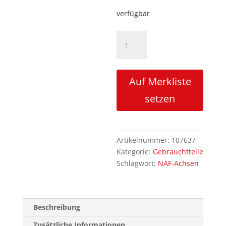
verfügbar
Zwischenscheibe
für
Planetenradgehäuse
gebraucht
Auf Merkliste
Menge
setzen
Artikelnummer:
107637
Kategorie:
Gebrauchtteile
Schlagwort:
NAF-Achsen
Beschreibung
Zusätzliche Informationen