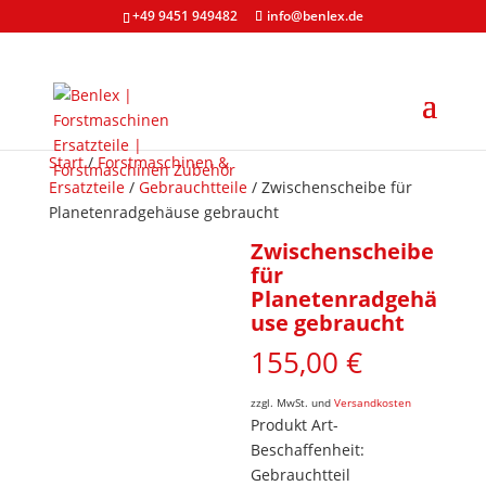
+49 9451 949482
info@benlex.de
Start
/
Forstmaschinen &
Ersatzteile
/
Gebrauchtteile
/ Zwischenscheibe für
Planetenradgehäuse gebraucht
Zwischenscheibe
für
Planetenradgehä
use gebraucht
155,00
€
zzgl. MwSt. und
Versandkosten
Produkt Art-
Beschaffenheit:
Gebrauchtteil