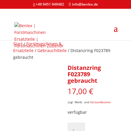
+49 9451 949482
info@benlex.de
Start
/
Forstmaschinen &
Ersatzteile
/
Gebrauchtteile
/ Distanzring F023789
gebraucht
Distanzring
F023789
gebraucht
17,00
€
zzgl. MwSt. und
Versandkosten
verfügbar
Distanzring