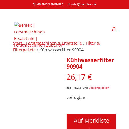
+49 9451 949482
info@benlex.de
Start
/
Forstmaschinen & Ersatzteile
/
Filter &
Filterpakete
/ Kühlwasserfilter 90904
Kühlwasserfilter
90904
26,17
€
zzgl. MwSt. und
Versandkosten
verfügbar
Kühlwasserfilter
90904
Auf Merkliste
Menge