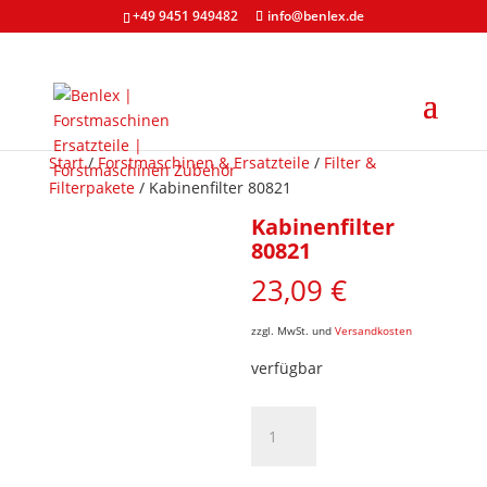
+49 9451 949482
info@benlex.de
Start
/
Forstmaschinen & Ersatzteile
/
Filter &
Filterpakete
/ Kabinenfilter 80821
Kabinenfilter
80821
23,09
€
zzgl. MwSt. und
Versandkosten
verfügbar
Kabinenfilter
80821
Menge