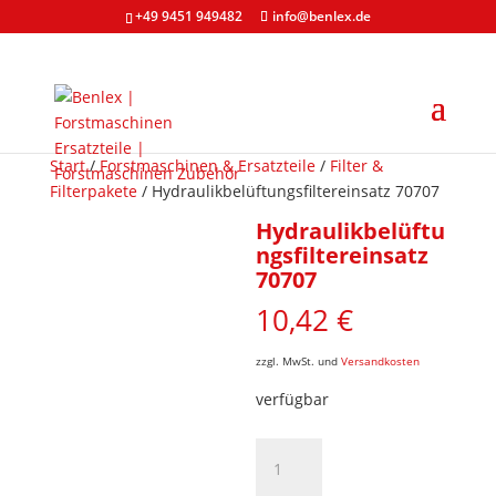
+49 9451 949482
info@benlex.de
Start
/
Forstmaschinen & Ersatzteile
/
Filter &
Filterpakete
/ Hydraulikbelüftungsfiltereinsatz 70707
Hydraulikbelüftu
ngsfiltereinsatz
70707
10,42
€
zzgl. MwSt. und
Versandkosten
verfügbar
Hydraulikbelüftungsfiltereinsatz
70707