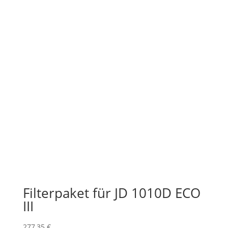
Filterpaket für JD 1010D ECO
III
277,35
€