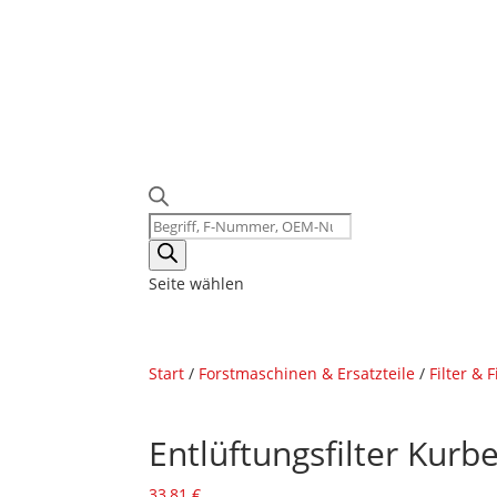
Products
search
Seite wählen
Start
/
Forstmaschinen & Ersatzteile
/
Filter & 
Entlüftungsfilter Kur
33,81
€