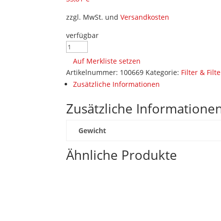
zzgl. MwSt. und
Versandkosten
verfügbar
Entlüftungsfilter
Kurbelwellengehäuse
Auf Merkliste setzen
70706
Artikelnummer:
100669
Kategorie:
Filter & Fil
Menge
Zusätzliche Informationen
Zusätzliche Informatione
Gewicht
Ähnliche Produkte