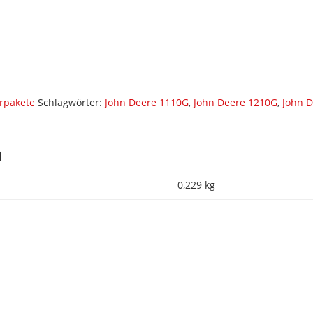
terpakete
Schlagwörter:
John Deere 1110G
,
John Deere 1210G
,
John 
n
0,229 kg