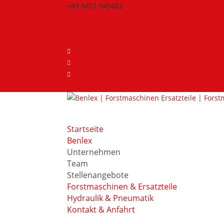
+49 9451 949482
info@benlex.de
Aktuelles
Stellenangebote
Merkliste
Benlex Forst
Benlex Hydraulik
YouTube
0-Artikel
Startseite
Benlex
Unternehmen
Team
Stellenangebote
Forstmaschinen & Ersatzteile
Hydraulik & Pneumatik
Kontakt & Anfahrt