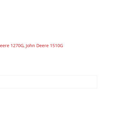
Deere 1270G
,
John Deere 1510G