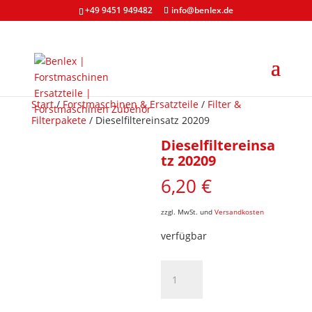
+49 9451 949482
info@benlex.de
Start
/
Forstmaschinen & Ersatzteile
/
Filter &
Filterpakete
/ Dieselfiltereinsatz 20209
Dieselfiltereinsa
tz 20209
6,20
€
zzgl. MwSt. und
Versandkosten
verfügbar
Dieselfiltereinsatz
20209
Menge