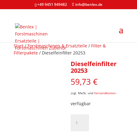
+49 9451 949482
info@benlex.de
Start
/
Forstmaschinen & Ersatzteile
/
Filter &
Filterpakete
/ Dieselfeinfilter 20253
Dieselfeinfilter
20253
59,73
€
zzgl. MwSt. und
Versandkosten
verfügbar
Dieselfeinfilter
20253
Menge