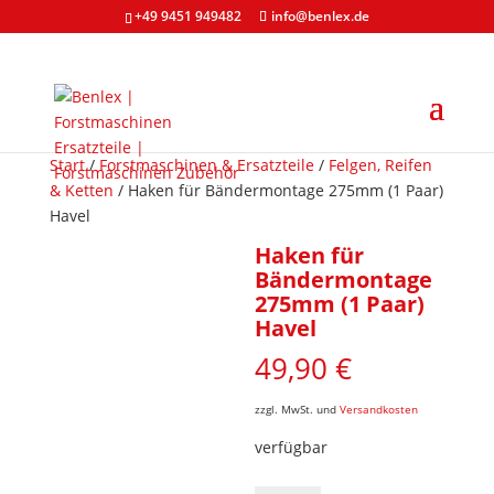
+49 9451 949482
info@benlex.de
Start
/
Forstmaschinen & Ersatzteile
/
Felgen, Reifen
& Ketten
/ Haken für Bändermontage 275mm (1 Paar)
Havel
Haken für
Bändermontage
275mm (1 Paar)
Havel
49,90
€
zzgl. MwSt. und
Versandkosten
verfügbar