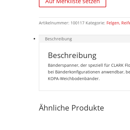
Auf Merkliste setzen
für
CLARK
Flotec-
Artikelnummer:
100117
Kategorie:
Felgen, Rei
Bänder
Havel
Menge
Beschreibung
Beschreibung
Bänderspanner, der speziell für CLARK Flo
bei Bänderkonfigurationen anwendbar, be
KOPA-Weichbodenbänder.
Ähnliche Produkte