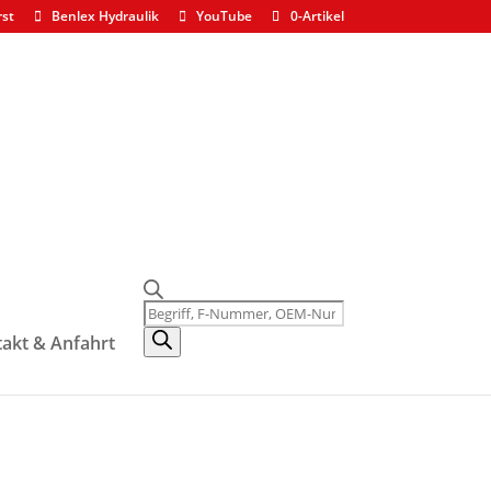
rst
Benlex Hydraulik
YouTube
0-Artikel
Products
search
akt & Anfahrt