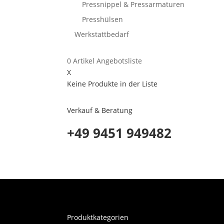
Pressnippel & Pressarmaturen
Presshülsen
Werkstattbedarf
0
Artikel
Angebotsliste
X
Keine Produkte in der Liste
Verkauf & Beratung
+49 9451 949482
Produktkategorien