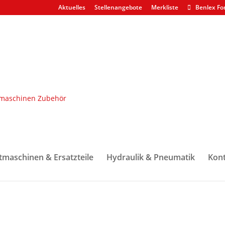
Aktuelles
Stellenangebote
Merkliste
Benlex Fo
Reifen & Ketten
/ Bänderspanner für CLARK Flotec-Bänder Havel
ARK Flotec-Bänder Havel
tmaschinen & Ersatzteile
Hydraulik & Pneumatik
Kont