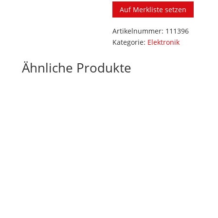
50mm
Auf Merkliste setzen
Sockel
Microbright
Artikelnummer:
111396
orange
Kategorie:
Elektronik
24V
NordicLights
Ähnliche Produkte
Menge