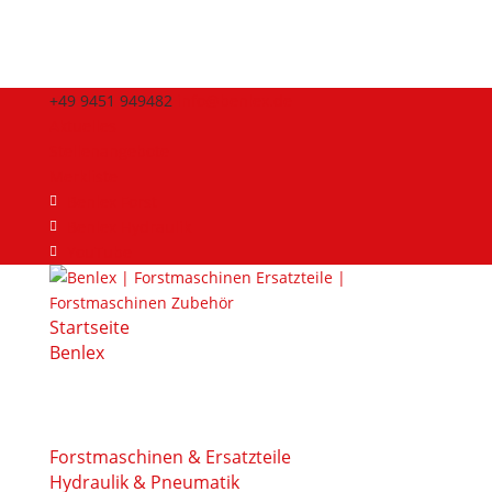
+49 9451 949482
info@benlex.de
Aktuelles
Stellenangebote
Merkliste
Benlex Forst
Benlex Hydraulik
YouTube
Startseite
Benlex
Forstmaschinen & Ersatzteile
Hydraulik & Pneumatik