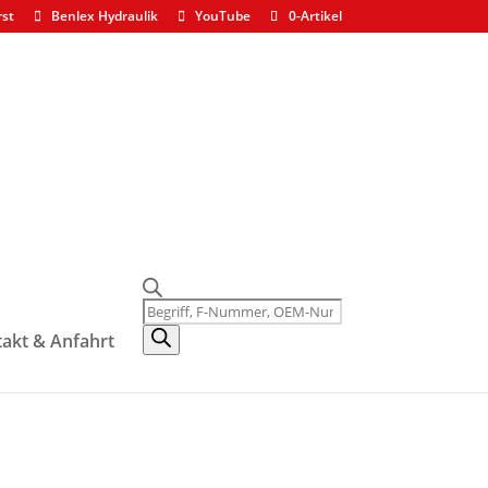
rst
Benlex Hydraulik
YouTube
0-Artikel
gregat HHC
Products
search
akt & Anfahrt