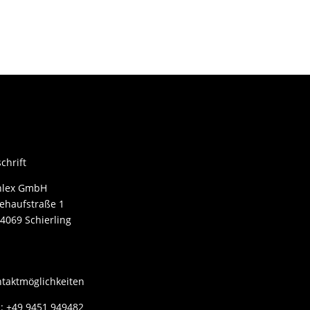
chrift
nlex GmbH
ehaufstraße 1
4069 Schierling
taktmöglichkeiten
.: +49 9451 949482