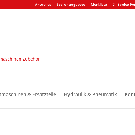
Aktuelles
Stellenangebote
Merkliste
Benlex Fo
k
/ Krankabel komplett z.B. H480/H480C Verteilerbox/Aggregat HHC
.B. H480/H480C Verteilerbox/Ag
tmaschinen & Ersatzteile
Hydraulik & Pneumatik
Kont