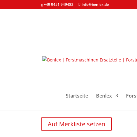
+49 9451 949482
info@benlex.de
Start
/
Forstmaschinen & Ersatzteile
/
Elektroni
Krankabel komplett z
281,60
€
zzgl. MwSt. und
Startseite
Versandkosten
Benlex
Fors
verfügbar
Krankabel
Auf Merkliste setzen
komplett
z.B.