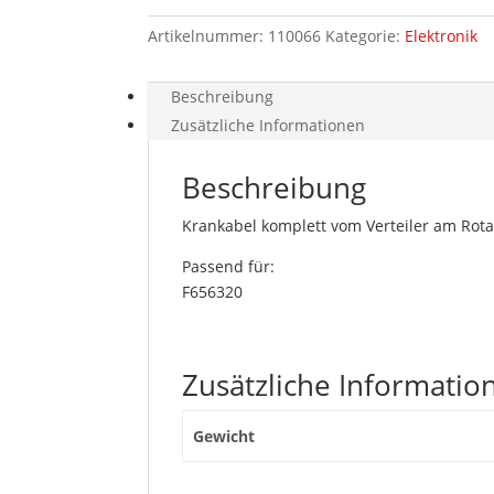
H480/H480C
Artikelnummer:
110066
Kategorie:
Elektronik
Verteilerbox/Aggregat
HHC
Menge
Beschreibung
Zusätzliche Informationen
Beschreibung
Krankabel komplett vom Verteiler am Rot
Passend für:
F656320
Zusätzliche Informatio
Gewicht