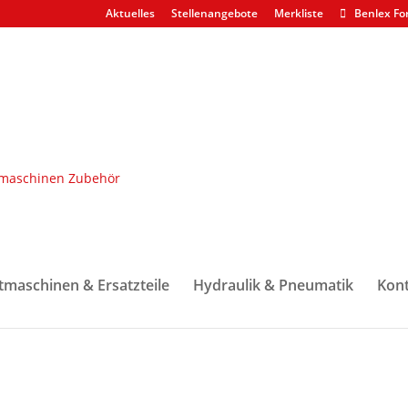
Aktuelles
Stellenangebote
Merkliste
Benlex Fo
en & Dichtsätze
/ Wellendichtring F059835
835
tmaschinen & Ersatzteile
Hydraulik & Pneumatik
Kont