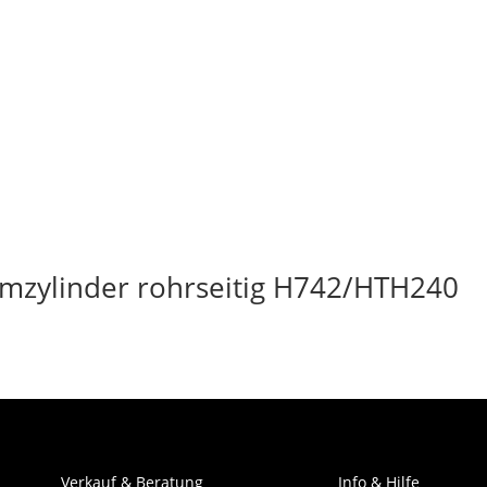
mzylinder rohrseitig H742/HTH240
Verkauf & Beratung
Info & Hilfe