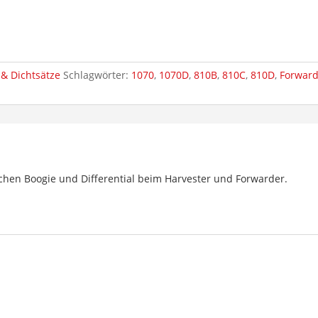
& Dichtsätze
Schlagwörter:
1070
,
1070D
,
810B
,
810C
,
810D
,
Forwar
schen Boogie und Differential beim Harvester und Forwarder.