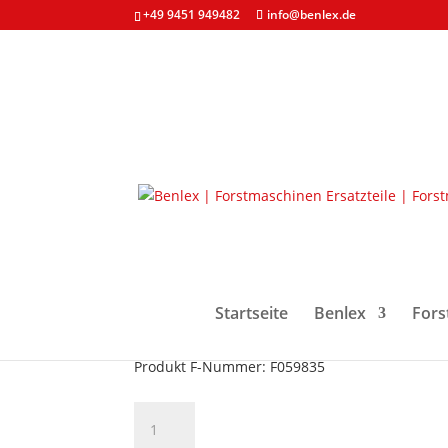
+49 9451 949482
info@benlex.de
Start
/
Forstmaschinen & Ersatzteile
/
Dichtung
Wellendichtring F059
6,80
€
zzgl. MwSt. und
Versandkosten
Startseite
Benlex
Fors
Wellendichtring für Achstrichter.
Produkt Art-Beschaffenheit: Neuteil
Produkt F-Nummer: F059835
Wellendichtring
F059835