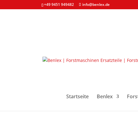
+49 9451 949482
info@benlex.de
Start
/
Forstmaschinen & Ersatzteile
/
Dichtung
Startseite
Benlex
Fors