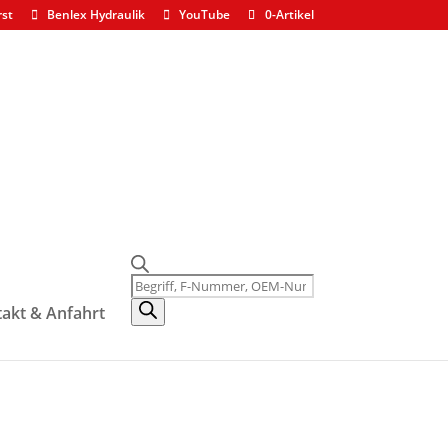
rst
Benlex Hydraulik
YouTube
0-Artikel
Products
search
akt & Anfahrt