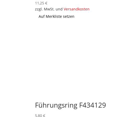
11,25
€
zzgl. MwSt. und
Versandkosten
Auf Merkliste setzen
Führungsring F434129
5,80
€