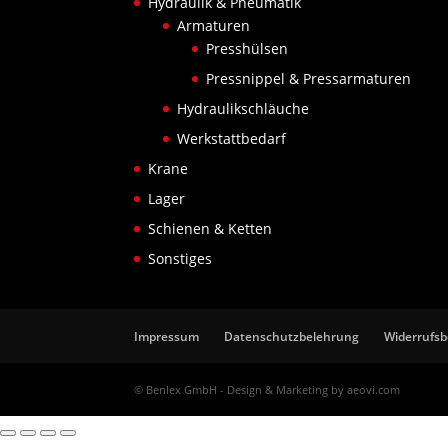
Hydraulik & Pneumatik
Armaturen
Presshülsen
Pressnippel & Pressarmaturen
Hydraulikschläuche
Werkstattbedarf
Krane
Lager
Schienen & Ketten
Sonstiges
Impressum
Datenschutzbelehrung
Widerrufs
© Benlex GmbH - Design & Marketing by aeovi.com