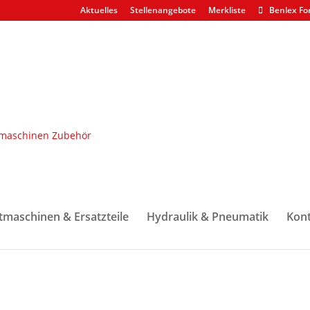
Aktuelles
Stellenangebote
Merkliste
Benlex Fo
en & Dichtsätze
/ Führungsring F044024 Kolbenstangenführung
tmaschinen & Ersatzteile
Hydraulik & Pneumatik
Kont