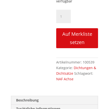
verfügbar
Dichtsatz
für
Bremszylinder
alte
Auf Merkliste
Version
Menge
setzen
Artikelnummer:
100539
Kategorie:
Dichtungen &
Dichtsätze
Schlagwort:
NAF Achse
Beschreibung
Zusätzliche Informationen