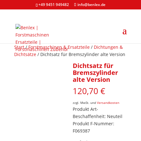
+49 9451 949482
info@benlex.de
Start
/
Forstmaschinen & Ersatzteile
/
Dichtungen &
Dichtsätze
/ Dichtsatz für Bremszylinder alte Version
Dichtsatz für
Bremszylinder
alte Version
120,70
€
zzgl. MwSt. und
Versandkosten
Produkt Art-
Beschaffenheit: Neuteil
Produkt F-Nummer:
F069387