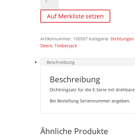
F073331
Steuerblock
Auf Merkliste setzen
Drehkabine
Menge
Artikelnummer:
100507
Kategorie:
Dichtungen 
Deere
,
Timberjack
Beschreibung
Beschreibung
Dichtringsatz für die E-Serie mit drehbar
Bei Bestellung Seriennummer angeben.
Ähnliche Produkte