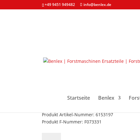
+49 9451 949482
info@benlex.de
Start
/
Forstmaschinen & Ersatzteile
/
Dichtung
Dichtsatz F073331 St
4,94
€
zzgl. MwSt. und
Versandkosten
Startseite
Benlex
Fors
Dichtsatz für Teleskopzylinder
Produkt Art-Beschaffenheit: Neuteil
Produkt Artikel-Nummer: 6153197
Produkt F-Nummer: F073331
Dichtsatz