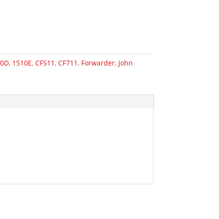
90D
,
1510E
,
CF511
,
CF711
,
Forwarder
,
John