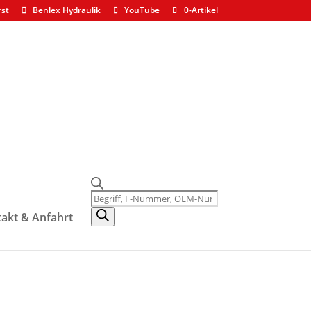
rst
Benlex Hydraulik
YouTube
0-Artikel
Products
search
akt & Anfahrt