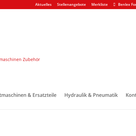
Aktuelles
Stellenangebote
Merkliste
Benlex Fo
en & Dichtsätze
/ Dichtsatz F073331 Steuerblock Drehkabine
euerblock Drehkabine
tmaschinen & Ersatzteile
Hydraulik & Pneumatik
Kont