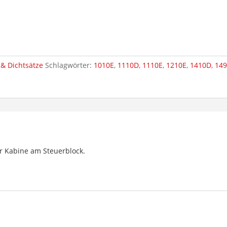
& Dichtsätze
Schlagwörter:
1010E
,
1110D
,
1110E
,
1210E
,
1410D
,
14
er Kabine am Steuerblock.