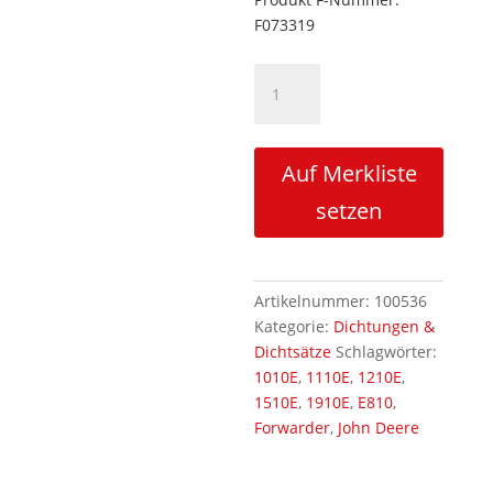
F073319
Dichtsatz
F073319
Steuerblock
Menge
Auf Merkliste
setzen
Artikelnummer:
100536
Kategorie:
Dichtungen &
Dichtsätze
Schlagwörter:
1010E
,
1110E
,
1210E
,
1510E
,
1910E
,
E810
,
Forwarder
,
John Deere