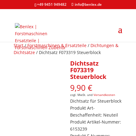
+49 9451 949482
info@benlex.de
Start
/
Forstmaschinen & Ersatzteile
/
Dichtungen &
Dichtsätze
/ Dichtsatz F073319 Steuerblock
Dichtsatz
F073319
Steuerblock
9,90
€
zzgl. MwSt. und
Versandkosten
Dichtsatz für Steuerblock
Produkt Art-
Beschaffenheit: Neuteil
Produkt Artikel-Nummer:
6153239
Produkt F-Nummer: