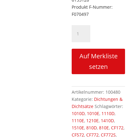
Produkt F-Nummer:
F070497
Dichtsatz
F070497
Teleskopzylinder
Menge
Auf Merkliste
setzen
Artikelnummer:
100480
Kategorie:
Dichtungen &
Dichtsätze
Schlagwörter:
1010D
,
1010E
,
1110D
,
1110E
,
1210E
,
1410D
,
1510E
,
810D
,
810E
,
CF172
,
CF572
,
CF772
,
CF772S
,