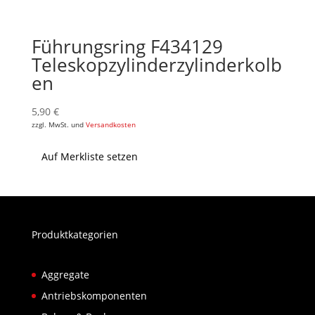
Führungsring F434129
Teleskopzylinderzylinderkolb
en
5,90
€
zzgl. MwSt. und
Versandkosten
Auf Merkliste setzen
Produktkategorien
Aggregate
Antriebskomponenten