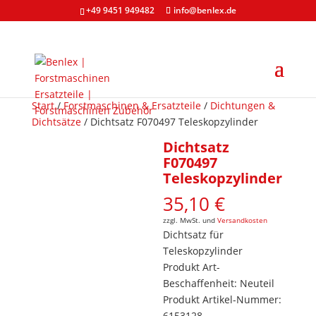
+49 9451 949482
info@benlex.de
Start
/
Forstmaschinen & Ersatzteile
/
Dichtungen &
Dichtsätze
/ Dichtsatz F070497 Teleskopzylinder
Dichtsatz
F070497
Teleskopzylinder
35,10
€
zzgl. MwSt. und
Versandkosten
Dichtsatz für
Teleskopzylinder
Produkt Art-
Beschaffenheit: Neuteil
Produkt Artikel-Nummer:
6153128