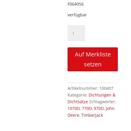
F064056
verfügbar
Dichtsatz
Lenkzylinder
z.B.
1070D/1010D
Auf Merkliste
Menge
setzen
Artikelnummer:
100407
Kategorie:
Dichtungen &
Dichtsätze
Schlagwörter:
1070D
,
770D
,
970D
,
John
Deere
,
Timberjack