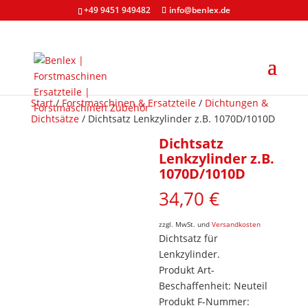
+49 9451 949482
info@benlex.de
Start
/
Forstmaschinen & Ersatzteile
/
Dichtungen &
Dichtsätze
/ Dichtsatz Lenkzylinder z.B. 1070D/1010D
Dichtsatz
Lenkzylinder z.B.
1070D/1010D
34,70
€
zzgl. MwSt. und
Versandkosten
Dichtsatz für
Lenkzylinder.
Produkt Art-
Beschaffenheit: Neuteil
Produkt F-Nummer: