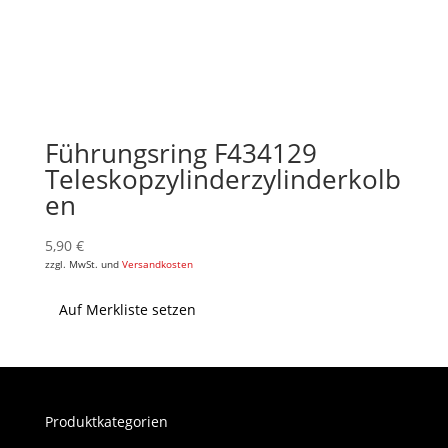
Führungsring F434129
Teleskopzylinderzylinderkolb
en
5,90
€
zzgl. MwSt. und
Versandkosten
Auf Merkliste setzen
Produktkategorien