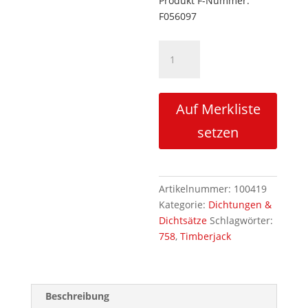
Produkt F-Nummer:
F056097
Dichtsatz
F056097
Menge
Auf Merkliste
setzen
Artikelnummer:
100419
Kategorie:
Dichtungen &
Dichtsätze
Schlagwörter:
758
,
Timberjack
Beschreibung