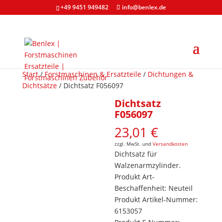
+49 9451 949482
info@benlex.de
Start
/
Forstmaschinen & Ersatzteile
/
Dichtungen &
Dichtsätze
/ Dichtsatz F056097
Dichtsatz
F056097
23,01
€
zzgl. MwSt. und
Versandkosten
Dichtsatz für
Walzenarmzylinder.
Produkt Art-
Beschaffenheit: Neuteil
Produkt Artikel-Nummer:
6153057