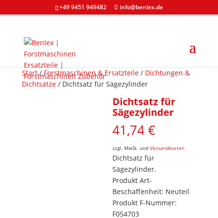
+49 9451 949482
info@benlex.de
Start
/
Forstmaschinen & Ersatzteile
/
Dichtungen &
Dichtsätze
/ Dichtsatz für Sägezylinder
Dichtsatz für
Sägezylinder
41,74
€
zzgl. MwSt. und
Versandkosten
Dichtsatz für
Sägezylinder.
Produkt Art-
Beschaffenheit: Neuteil
Produkt F-Nummer:
F054703