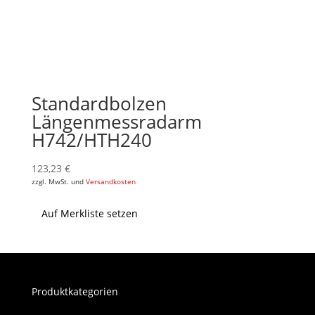
Standardbolzen
Längenmessradarm
H742/HTH240
123,23
€
zzgl. MwSt. und
Versandkosten
Auf Merkliste setzen
Produktkategorien