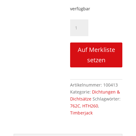
verfügbar
Dichtsatz
für
Sägezylinder
Menge
Auf Merkliste
setzen
Artikelnummer:
100413
Kategorie:
Dichtungen &
Dichtsätze
Schlagwörter:
762C
,
HTH260
,
Timberjack