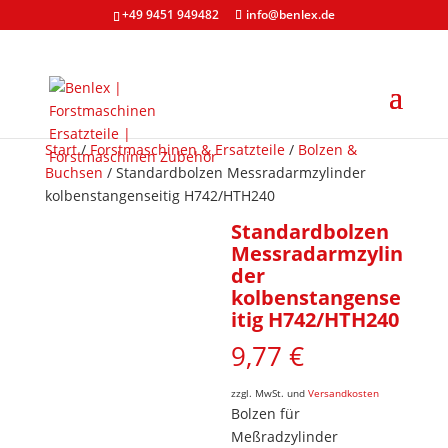
+49 9451 949482
info@benlex.de
Start
/
Forstmaschinen & Ersatzteile
/
Bolzen &
Buchsen
/ Standardbolzen Messradarmzylinder
kolbenstangenseitig H742/HTH240
Standardbolzen
Messradarmzylin
der
kolbenstangense
itig H742/HTH240
9,77
€
zzgl. MwSt. und
Versandkosten
Bolzen für
Meßradzylinder