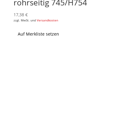
rohrseitig 745/H754
17,38
€
zzgl. MwSt. und
Versandkosten
Auf Merkliste setzen