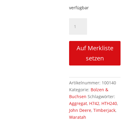
verfügbar
Standardbolzen
Messradarmzylinder
kolbenstangenseitig
H742/HTH240
Auf Merkliste
Menge
setzen
Artikelnummer:
100140
Kategorie:
Bolzen &
Buchsen
Schlagwörter:
Aggregat
,
H742
,
HTH240
,
John Deere
,
Timberjack
,
Waratah