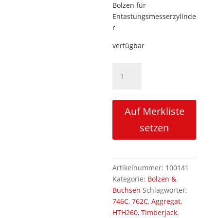
Bolzen für
Entastungsmesserzylinde
r
verfügbar
Standardbolzen
Entastungsmesserzylinder
oben/unten
kolbenstangenseitig
Auf Merkliste
762C
Menge
setzen
Artikelnummer:
100141
Kategorie:
Bolzen &
Buchsen
Schlagwörter:
746C
,
762C
,
Aggregat
,
HTH260
,
Timberjack
,