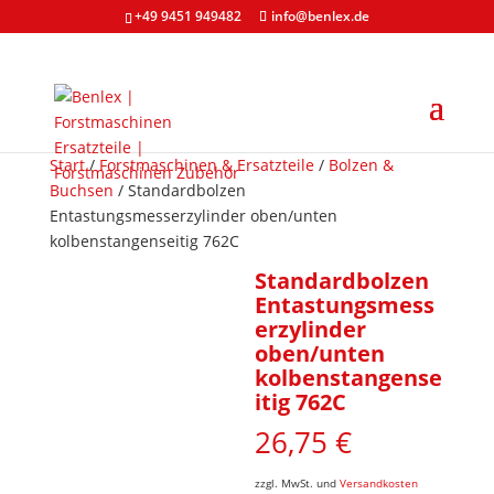
+49 9451 949482
info@benlex.de
Start
/
Forstmaschinen & Ersatzteile
/
Bolzen &
Buchsen
/ Standardbolzen
Entastungsmesserzylinder oben/unten
kolbenstangenseitig 762C
Standardbolzen
Entastungsmess
erzylinder
oben/unten
kolbenstangense
itig 762C
26,75
€
zzgl. MwSt. und
Versandkosten