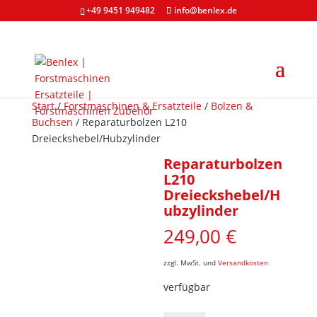
+49 9451 949482
info@benlex.de
Start
/
Forstmaschinen & Ersatzteile
/
Bolzen &
Buchsen
/ Reparaturbolzen L210
Dreieckshebel/Hubzylinder
Reparaturbolzen
L210
Dreieckshebel/H
ubzylinder
249,00
€
zzgl. MwSt. und
Versandkosten
verfügbar