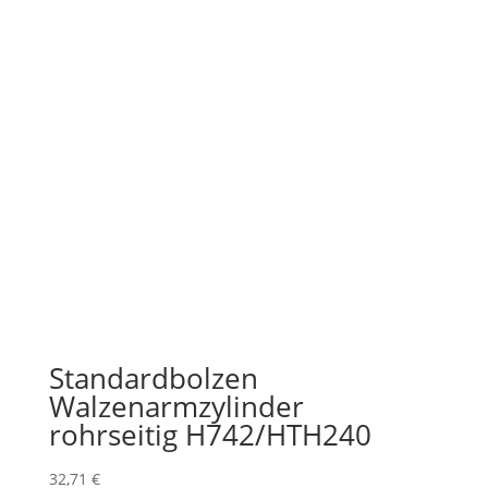
Standardbolzen
Walzenarmzylinder
rohrseitig H742/HTH240
32,71
€