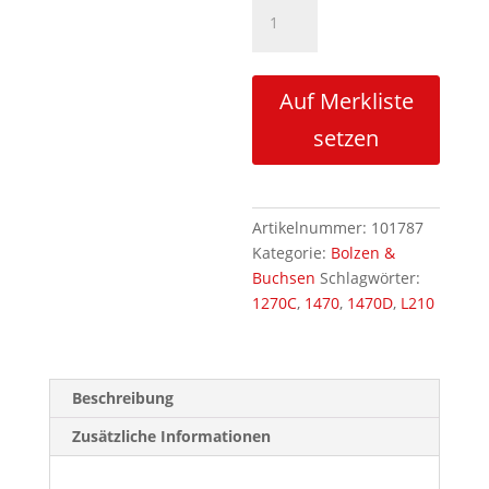
Reparaturbolzen
L210
Dreieckshebel/Hubzylinder
Menge
Auf Merkliste
setzen
Artikelnummer:
101787
Kategorie:
Bolzen &
Buchsen
Schlagwörter:
1270C
,
1470
,
1470D
,
L210
Beschreibung
Zusätzliche Informationen