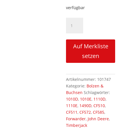
verfügbar
Reparaturbolzen
L71/CF5
Kransäule/Hubarm
Menge
Auf Merkliste
setzen
Artikelnummer:
101747
Kategorie:
Bolzen &
Buchsen
Schlagwörter:
1010D
,
1010E
,
1110D
,
1110E
,
1490D
,
CF510
,
CF511
,
CF572
,
CF585
,
Forwarder
,
John Deere
,
Timberjack