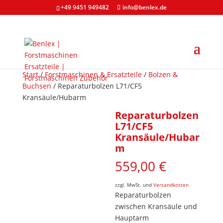
+49 9451 949482
info@benlex.de
Start
/
Forstmaschinen & Ersatzteile
/
Bolzen &
Buchsen
/ Reparaturbolzen L71/CF5
Kransäule/Hubarm
Reparaturbolzen
L71/CF5
Kransäule/Hubar
m
559,00
€
zzgl. MwSt. und
Versandkosten
Reparaturbolzen
zwischen Kransäule und
Hauptarm