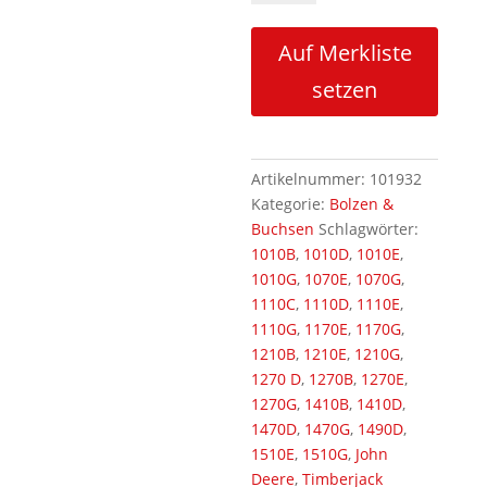
ohne
Bund
Auf Merkliste
Menge
setzen
Artikelnummer:
101932
Kategorie:
Bolzen &
Buchsen
Schlagwörter:
1010B
,
1010D
,
1010E
,
1010G
,
1070E
,
1070G
,
1110C
,
1110D
,
1110E
,
1110G
,
1170E
,
1170G
,
1210B
,
1210E
,
1210G
,
1270 D
,
1270B
,
1270E
,
1270G
,
1410B
,
1410D
,
1470D
,
1470G
,
1490D
,
1510E
,
1510G
,
John
Deere
,
Timberjack