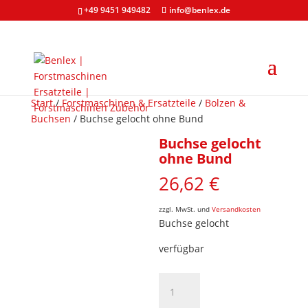
+49 9451 949482
info@benlex.de
Start
/
Forstmaschinen & Ersatzteile
/
Bolzen &
Buchsen
/ Buchse gelocht ohne Bund
Buchse gelocht
ohne Bund
26,62
€
zzgl. MwSt. und
Versandkosten
Buchse gelocht
verfügbar
Buchse
gelocht