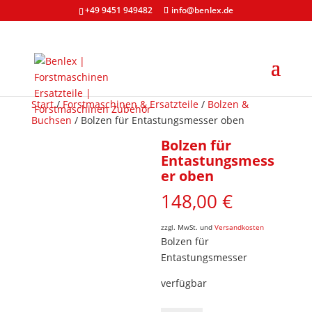
+49 9451 949482
info@benlex.de
Start
/
Forstmaschinen & Ersatzteile
/
Bolzen &
Buchsen
/ Bolzen für Entastungsmesser oben
Bolzen für
Entastungsmess
er oben
148,00
€
zzgl. MwSt. und
Versandkosten
Bolzen für
Entastungsmesser
verfügbar