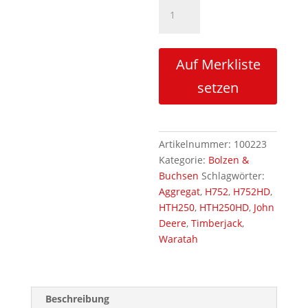
Bolzen
für
Entastungsmesser
oben
Auf Merkliste
Menge
setzen
Artikelnummer:
100223
Kategorie:
Bolzen &
Buchsen
Schlagwörter:
Aggregat
,
H752
,
H752HD
,
HTH250
,
HTH250HD
,
John
Deere
,
Timberjack
,
Waratah
Beschreibung