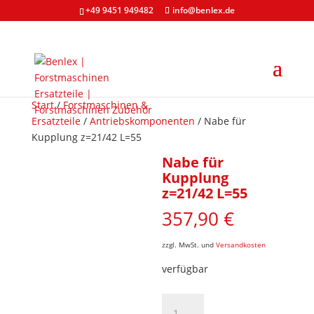
+49 9451 949482
info@benlex.de
Start
/
Forstmaschinen &
Ersatzteile
/
Antriebskomponenten
/ Nabe für
Kupplung z=21/42 L=55
Nabe für
Kupplung
z=21/42 L=55
357,90
€
zzgl. MwSt. und
Versandkosten
verfügbar
Nabe