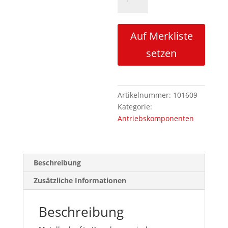
für
Kupplung
z=21/42
Auf Merkliste
L=55
Menge
setzen
Artikelnummer:
101609
Kategorie:
Antriebskomponenten
Beschreibung
Zusätzliche Informationen
Beschreibung